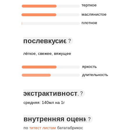
терпкое
маслянистое
плотное
послевкусие
лёгкое, свежее, вяжущее
яркость
длительность
экстрактивность
средняя: 140мл на 1г
внутренняя оценка
по
титест листам
бататабрикос