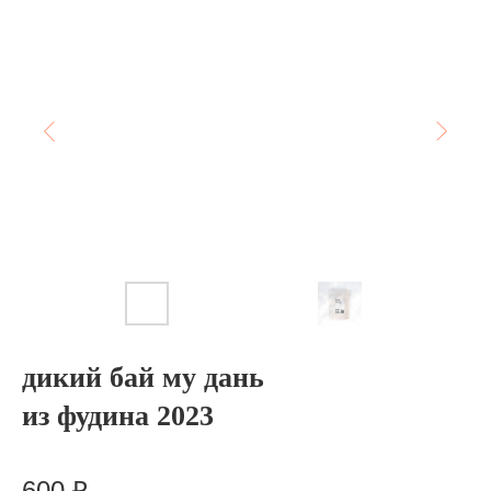
дикий бай му дань
из фудина 2023
Артикул:
1-bmd-23
600
₽