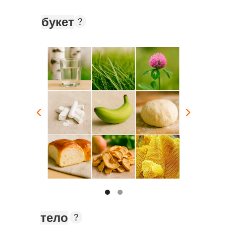
букет
тело