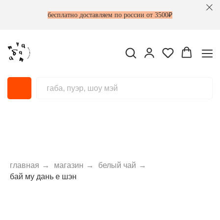
бесплатно доставляем по россии от 3500₽
главная
→
магазин
→
белый чай
→
бай му дань е шэн