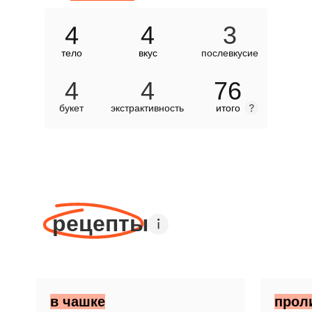
4
4
3
тело
вкус
послевкусие
4
4
76
букет
экстрактивность
итого
рецепты
в чашке
прол