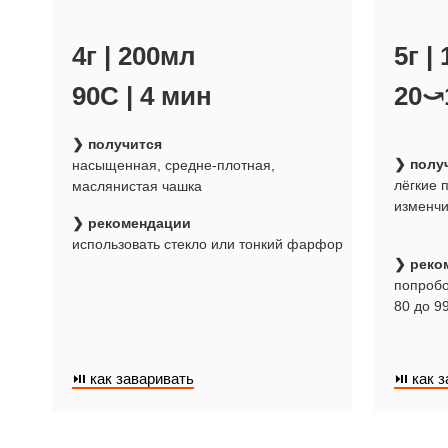
4г | 200мл
5г |
90С | 4 мин
20⤻
❯ получится
❯ полу
насыщенная, средне-плотная,
лёгкие 
маслянистая чашка
изменч
❯ рекомендации
использовать стекло или тонкий фарфор
❯ реко
попробо
80 до 9
⏯ как заваривать
⏯ как з