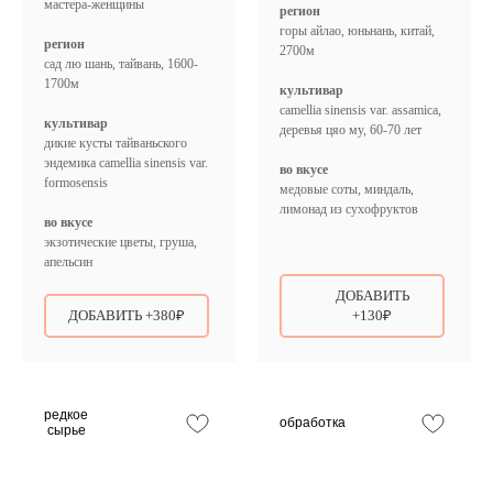
мастера-женщины
регион
горы айлао, юньнань, китай,
регион
2700м
сад лю шань, тайвань, 1600-
1700м
культивар
camellia sinensis var. assamica,
культивар
деревья цяо му, 60-70 лет
дикие кусты тайваньского
эндемика camellia sinensis var.
во вкусе
formosensis
медовые соты, миндаль,
лимонад из сухофруктов
во вкусе
экзотические цветы, груша,
апельсин
ДОБАВИТЬ
ДОБАВИТЬ +380₽
+130₽
редкое
обработка
сырье