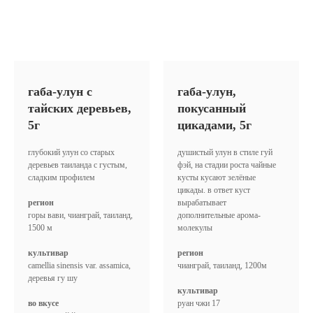
габа-улун с
габа-улун,
тайских деревьев,
покусанный
5г
цикадами, 5г
глубокий улун со старых
душистый улун в стиле гуй
деревьев таиланда с густым,
фэй, на стадии роста чайные
сладким профилем
кусты кусают зелёные
цикады. в ответ куст
регион
вырабатывает
горы вави, чианграй, таиланд,
дополнительные арома-
1500 м
молекулы
культивар
регион
camellia sinensis var. assamica,
чианграй, таиланд, 1200м
деревья гу шу
культивар
во вкусе
руан чжи 17