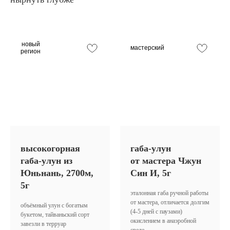
новый
мастерский
регион
высокогорная
габа-улун
габа-улун
из
от мастера Чжун
Юньнань, 2700м,
Син И, 5г
5г
эталонная габа ручной работы
от мастера, отличается долгим
объёмный улун с богатым
(4-5 дней с паузами)
букетом, тайваньский сорт
окислением в анаэробной
завезли в терруар
среде