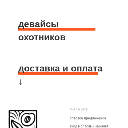
девайсы
охотников
доставка и оплата
↓
доставка Владивосток
дос
МАГАЗИН
❯ заказы
самовывоз
оптовое предложение
❯ заказы
❯ бесплатно из городской чайной
тарифам 
вход в оптовый кабинет