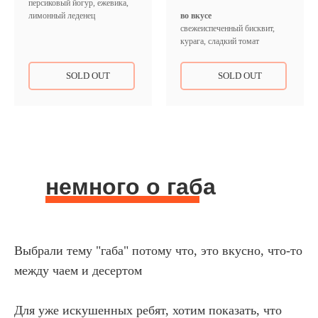
персиковый йогур, ежевика,
лимонный леденец
во вкусе
свежеиспеченный бисквит,
курага, сладкий томат
SOLD OUT
SOLD OUT
немного о габа
Выбрали тему "габа" потому что, это вкусно, что-то
между чаем и десертом
Для уже искушенных ребят, хотим показать, что