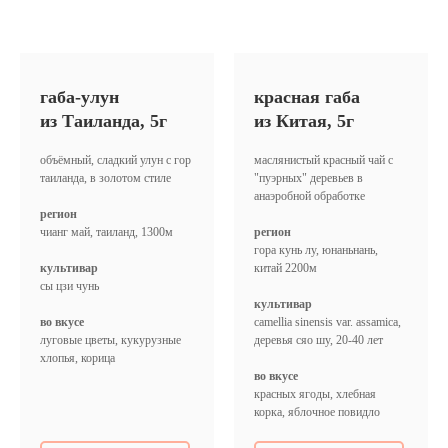
габа-улун
красная габа
из Таиланда, 5г
из Китая, 5г
объёмный, сладкий улун с гор
маслянистый красный чай с
таиланда, в золотом стиле
"пуэрных" деревьев в
анаэробной обработке
регион
чианг май, таиланд, 1300м
регион
гора кунь лу, юнаньнань,
культивар
китай 2200м
сы цзи чунь
культивар
во вкусе
camellia sinensis var. assamica,
луговые цветы, кукурузные
деревья сяо шу, 20-40 лет
хлопья, корица
во вкусе
красных ягоды, хлебная
корка, яблочное повидло