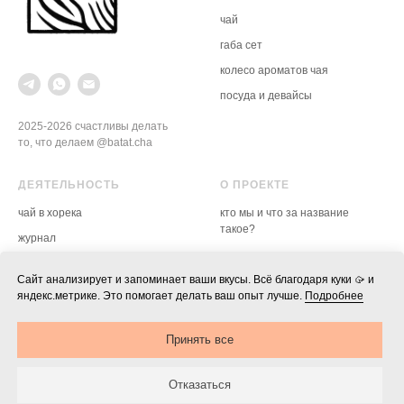
капелька-поток
выбор (по
чай
курьером
габа
сет
* вариант
❯ заказы от 3500₽
—
доставка по
рассчиты
колесо ароматов чая
городу (до Седанки) за наш счёт
корзине
❯ до 3500₽ — доставка по городу
посуда и девайсы
(до Седанки) —
500₽
2025-2026 счастливы делать
то, что делаем @batat.cha
ДЕЯТЕЛЬНОСТЬ
О ПРОЕКТЕ
чай в хорека
кто мы и что за название
такое?
журнал
доставка, оплата, возврат
гайд по воде
политика конфиденциальности,
Сайт анализирует и запоминает ваши вкусы. Всё благодаря куки 🥠 и
мероприятия
оферта, реквизиты
яндекс.метрике. Это помогает делать ваш опыт лучше.
Подробнее
блог в телеге →
настройки куки
Принять все
скачать лого ↓
Отказаться