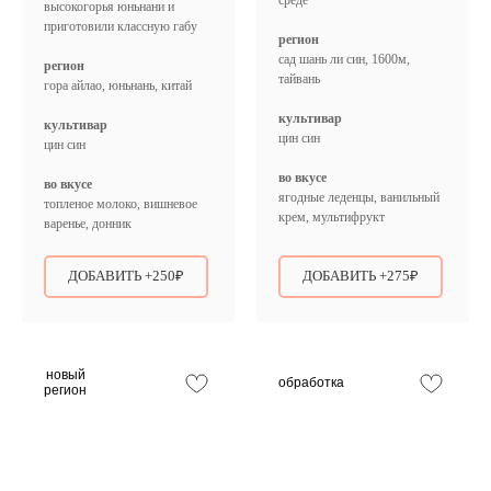
высокогорья юньнани и
приготовили классную габу
регион
сад шань ли син, 1600м,
регион
тайвань
гора айлао, юньнань, китай
культивар
культивар
цин син
цин син
во вкусе
во вкусе
ягодные леденцы, ванильный
топленое молоко, вишневое
крем, мультифрукт
варенье, донник
ДОБАВИТЬ +250₽
ДОБАВИТЬ +275₽
новый
обработка
регион