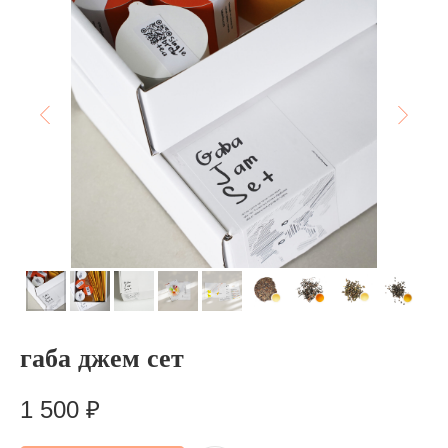
габа джем сет
1 500
₽