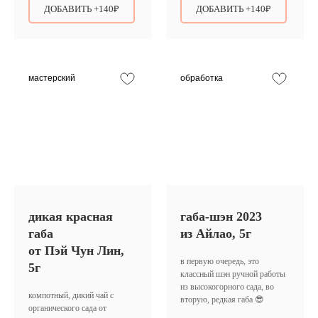
ДОБАВИТЬ +140₽
ДОБАВИТЬ +140₽
мастерский
обработка
дикая красная
габа-шэн 2023
габа
из Айлао, 5г
от Пэй Чун Лин,
в первую очередь, это
5г
классный шэн ручной работы
из высокогорного сада, во
компотный, дикий чай с
вторую, редкая габа 😎
органического сада от