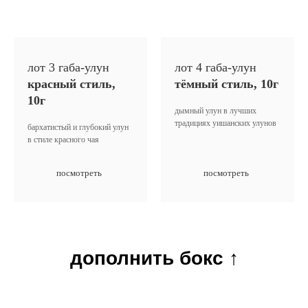
лот 3 габа-улун
лот 4 габа-улун
красный стиль,
тёмный стиль, 10г
10г
дымный улун в лучших
традициях уишанских улунов
бархатистый и глубокий улун
в стиле красного чая
посмотреть
посмотреть
дополнить бокс
↑