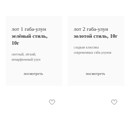
лот 1 габа-улун
лот 2 габа-улун
зелёный стиль,
золотой стиль, 10г
10г
сладкая классика
современных габа-улунов
светлый, лёгкий,
непарфюмный улун
посмотреть
посмотреть