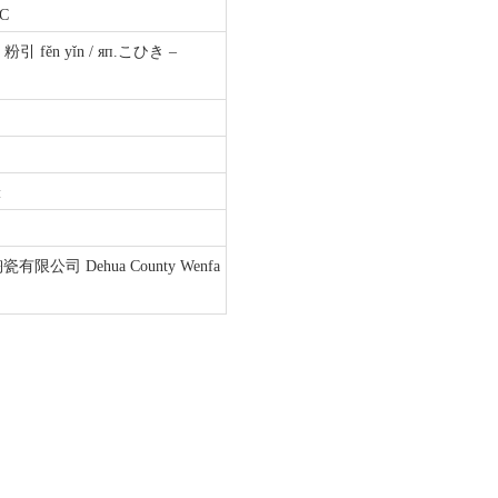
0С
. 粉引 fěn yǐn / яп.こひき –
м
瓷有限公司 Dehua County Wenfa