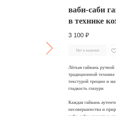
ваби-саби г
в технике к
3 100
₽
Нет в наличии
Лёгкая гайвань ручной
традиционной технике 
текстурой трещин и ма
гладкость глазури
Каждая гайвань аутенти
несовершенства и при