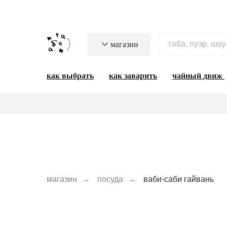
магазин
как выбрать
как заварить
чайный движ
магазин
→
посуда
→
ваби-саби гайвань