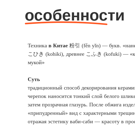
особенности
Техника
в Китае
粉引 (fěn yǐn) — букв. «нан
こひき (kohiki), древнее こふき (kofuki) — «к
мукой»
Суть
традиционный способ декорирования керами
черепок наносится тонкий слой белого шлике
затем прозрачная глазурь. После обжига изде
«припудренный» вид с характерными трещин
отражая эстетику ваби-саби — красоту в про