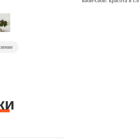
ваби-саби: красота в с
тление
ки