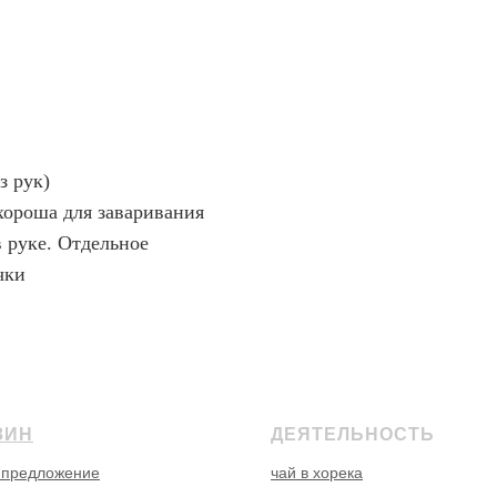
з рук)
 хороша для заваривания
в руке. Отдельное
чки
ЗИН
ДЕЯТЕЛЬНОСТЬ
 предложение
чай в хорека