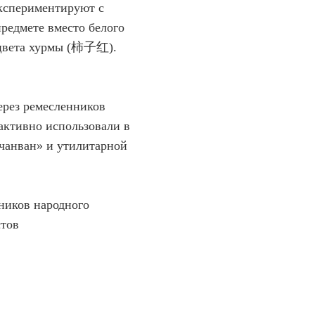
кспериментируют с
редмете вместо белого
 цвета хурмы (柿子红).
ерез ремесленников
активно использовали в
«чанван» и утилитарной
ников народного
стов