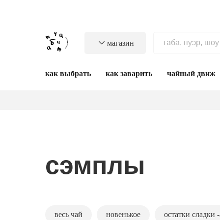
магазин
как выбрать
как заварить
чайный движ
сэмплы
весь чай
новенькое
остатки сладки 