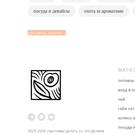
посуда и девайсы
охота за ароматами
доставка, оплата ↓
доставка
доста
Владивосток
МАГА
❯ заказ
самовывоз
❯ заказ
оптовое
❯ бесплатно из городской чайной
тарифам
вход в 
капелька-поток
(почта р
чай
курьером
* вариан
габа
сет
❯ заказы от 3500₽
—
доставка по
рассчит
городу (до Седанки) за наш счёт
колесо 
корзине
❯ до 3500₽ — доставка по городу
посуда 
(до Седанки) —
500₽
2025-2026 счастливы делать то, что делаем