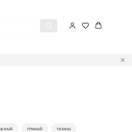
расный
тёмный
тизаны