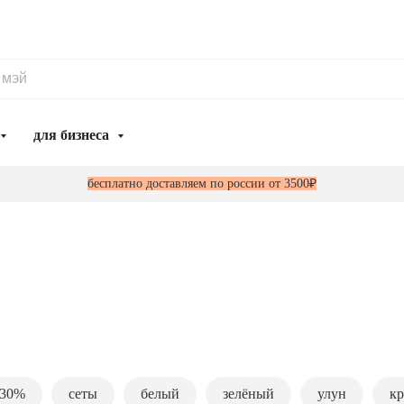
для бизнеса
бесплатно доставляем по россии от 3500₽
-30%
сеты
белый
зелёный
улун
к