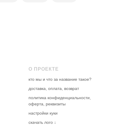
оплата
О ПРОЕКТЕ
оплата онлайн
кто мы и что за название такое?
картой VISA, MasterCard, МИР
СБП
доставка, оплата, возврат
сервисом ДОЛЯМИ
политика конфиденциальности,
оферта, реквизиты
минимальный заказ
настройки куки
нет
скачать лого ↓
я через