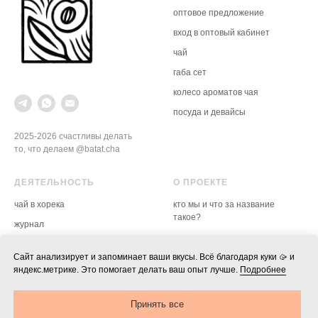
выбор (по
оптовое предложение
курьером
* вариант
вход в оптовый кабинет
❯ заказы от 3500₽
—
доставка по
рассчиты
чай
городу (до Седанки) за наш счёт
корзине
❯ до 3500₽ — доставка по городу
габа
сет
(до Седанки) —
500₽
колесо ароматов чая
посуда и девайсы
2025-2026 счастливы делать
то, что делаем @batat.cha
ДЕЯТЕЛЬНОСТЬ
О ПРОЕКТЕ
чай в хорека
кто мы и что за название
такое?
журнал
доставка, оплата, возврат
гайд по воде
политика конфиденциальности,
Сайт анализирует и запоминает ваши вкусы. Всё благодаря куки 🥠 и
мероприятия
оферта, реквизиты
яндекс.метрике. Это помогает делать ваш опыт лучше.
Подробнее
блог в телеге →
настройки куки
Принять все
скачать лого ↓