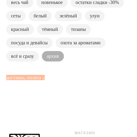
весь чай
новенькое
остатки сладки -30%
сеты
белый
зелёный
улун
красный
тёмный
тизаны
посуда и девайсы
охота за ароматами
всё и сразу
архив
доставка, оплата ↓
доставка Владивосток
дос
❯ заказы
самовывоз
❯ заказы
❯ бесплатно из городской чайной
тарифам 
МАГАЗИН
капелька-поток