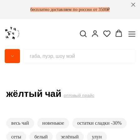
бесплатно доставляем по россии от 3500₽
жёлтый чай
оптовый прайс
весь чай
новенькое
остатки сладки -30%
сеты
белый
зелёный
улун