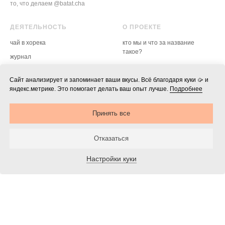
то, что делаем @batat.cha
ДЕЯТЕЛЬНОСТЬ
О ПРОЕКТЕ
чай в хорека
кто мы и что за название
такое?
журнал
доставка, оплата, возврат
гайд по воде
политика конфиденциальности,
Сайт анализирует и запоминает ваши вкусы. Всё благодаря куки 🥠 и
мероприятия
оферта, реквизиты
яндекс.метрике. Это помогает делать ваш опыт лучше.
Подробнее
блог в телеге →
настройки куки
Принять все
скачать лого ↓
Отказаться
Настройки куки