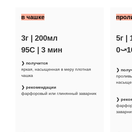
в чашке
прол
3г | 200мл
5г |
95С | 3 мин
0⤻1
❯ получится
яркая, насыщенная в меру плотная
❯ полу
чашка
проливы
насыще
❯ рекомендации
фарфоровый или глинянный заварник
❯ реко
фарфор
заварни