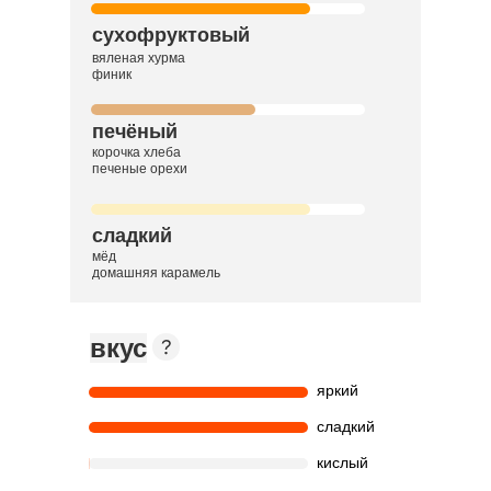
сухофруктовый
вяленая хурма
финик
печёный
корочка хлеба
печеные орехи
сладкий
мёд
домашняя карамель
вкус
яркий
сладкий
кислый