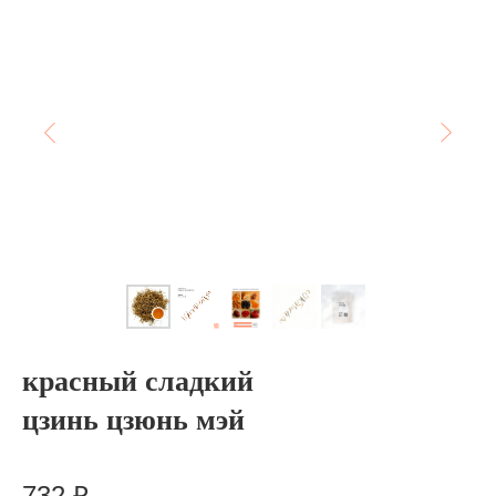
красный сладкий
цзинь цзюнь мэй
Артикул:
5-jjm-24
732
₽