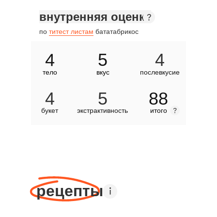
внутренняя оценка
по
титест листам
бататабрикос
4
5
4
тело
вкус
послевкусие
4
5
88
букет
экстрактивность
итого
рецепты