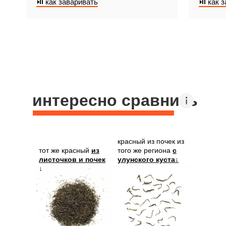
⏯ как заваривать
⏯ как з
интересно сравнить
красный из почек из
тот же красный
из
того же региона
с
листочков и почек
улунского куста↓
↓